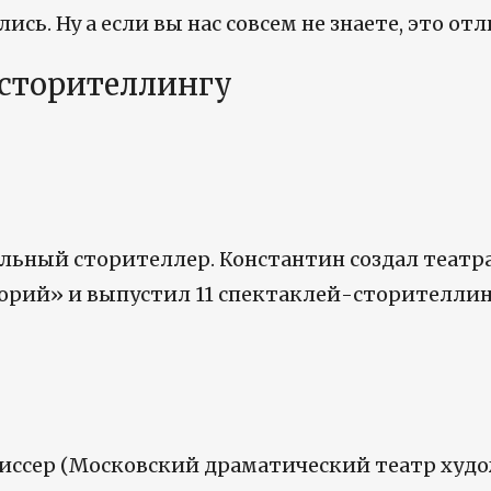
лись. Ну а если вы нас совсем не знаете, это о
 сторителлингу
нальный сторителлер. Константин создал теат
орий» и выпустил 11 спектаклей-сторителлин
жиссер (Московский драматический театр худо