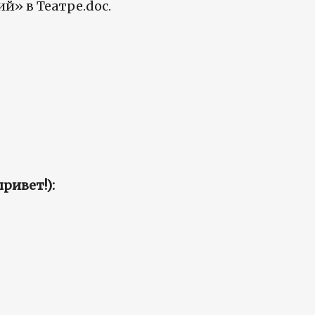
й» в Театре.doc.
ривет!):